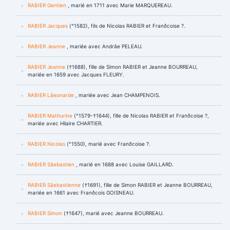
RABIER Gentien
, marié en 1711 avec Marie MARQUEREAU.
RABIER Jacques
(°1582), fils de Nicolas RABIER et Franðcoise ?.
RABIER Jeanne
, mariée avec Andrâe PELEAU.
RABIER Jeanne
(†1688), fille de Simon RABIER et Jeanne BOURREAU,
mariée en 1659 avec Jacques FLEURY.
RABIER Lâeonarde
, mariée avec Jean CHAMPENOIS.
RABIER Mathurine
(°1579-†1644), fille de Nicolas RABIER et Franðcoise ?,
mariée avec Hilaire CHARTIER.
RABIER Nicolas
(°1550), marié avec Franðcoise ?.
RABIER Sâebastien
, marié en 1688 avec Louise GAILLARD.
RABIER Sâebastienne
(†1691), fille de Simon RABIER et Jeanne BOURREAU,
mariée en 1661 avec Franðcois GOISNEAU.
RABIER Simon
(†1647), marié avec Jeanne BOURREAU.