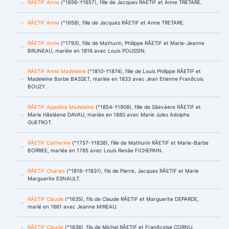
RÂETIF Anne
(°1656-†1657), fille de Jacques RÂETIF et Anne TRETARE.
RÂETIF Anne
(°1658), fille de Jacques RÂETIF et Anne TRETARE.
RÂETIF Anne
(°1793), fille de Mathurin, Philippe RÂETIF et Marie-Jeanne
BRUNEAU, mariée en 1816 avec Louis POUSSIN.
RÂETIF Anne Madeleine
(°1810-†1874), fille de Louis Philippe RÂETIF et
Madeleine Barbe BASSET, mariée en 1833 avec Jean Etienne Franðcois
BOUZY.
RÂETIF Appoline Madeleine
(°1854-†1908), fille de Sâeváere RÂETIF et
Marie Hâeláene DAVAU, mariée en 1880 avec Marie Jules Adolphe
GUETROT.
RÂETIF Catherine
(°1757-†1838), fille de Mathurin RÂETIF et Marie-Barbe
BORREE, mariée en 1785 avec Louis Renâe FICHEPAIN.
RÂETIF Charles
(°1816-†1831), fils de Pierre, Jacques RÂETIF et Marie
Marguerite ESNAULT.
RÂETIF Claude
(°1635), fils de Claude RÂETIF et Marguerite DEPARDE,
marié en 1661 avec Jeanne MIREAU.
RÂETIF Claude
(°1636), fils de Michel RÂETIF et Franðcoise CORNU.