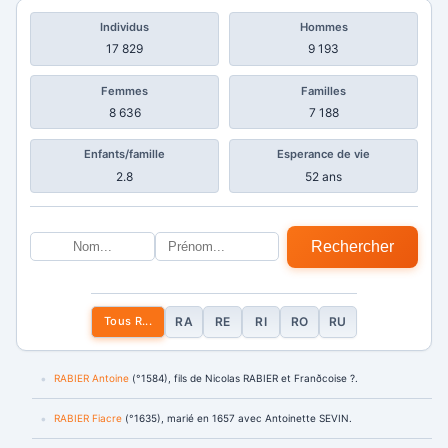
Individus
Hommes
17 829
9 193
Femmes
Familles
8 636
7 188
Enfants/famille
Esperance de vie
2.8
52 ans
Rechercher
Tous R...
RA
RE
RI
RO
RU
RABIER Antoine
(°1584), fils de Nicolas RABIER et Franðcoise ?.
RABIER Fiacre
(°1635), marié en 1657 avec Antoinette SEVIN.