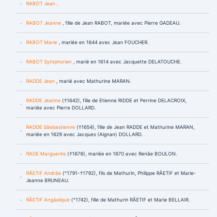
RABOT Jean
.
RABOT Jeanne
, fille de Jean RABOT, mariée avec Pierre GADEAU.
RABOT Marie
, mariée en 1644 avec Jean FOUCHER.
RABOT Symphorien
, marié en 1614 avec Jacquette DELATOUCHE.
RADDE Jean
, marié avec Mathurine MARAN.
RADDE Jeanne
(†1642), fille de Etienne RIDDE et Perrine DELACROIX,
mariée avec Pierre DOLLARD.
RADDE Sâebastienne
(†1654), fille de Jean RADDE et Mathurine MARAN,
mariée en 1629 avec Jacques (Aignan) DOLLARD.
RADE Marguerite
(†1676), mariée en 1670 avec Renâe BOULON.
RÂETIF Andrâe
(°1791-†1792), fils de Mathurin, Philippe RÂETIF et Marie-
Jeanne BRUNEAU.
RÂETIF Angâelique
(°1742), fille de Mathurin RÂETIF et Marie BELLAIR.