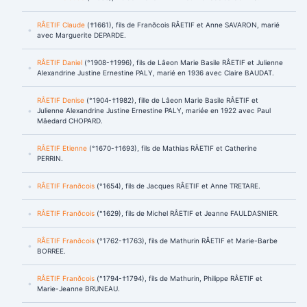
RÂETIF Claude
(†1661), fils de Franðcois RÂETIF et Anne SAVARON, marié
avec Marguerite DEPARDE.
RÂETIF Daniel
(°1908-†1996), fils de Lâeon Marie Basile RÂETIF et Julienne
Alexandrine Justine Ernestine PALY, marié en 1936 avec Claire BAUDAT.
RÂETIF Denise
(°1904-†1982), fille de Lâeon Marie Basile RÂETIF et
Julienne Alexandrine Justine Ernestine PALY, mariée en 1922 avec Paul
Mâedard CHOPARD.
RÂETIF Etienne
(°1670-†1693), fils de Mathias RÂETIF et Catherine
PERRIN.
RÂETIF Franðcois
(°1654), fils de Jacques RÂETIF et Anne TRETARE.
RÂETIF Franðcois
(°1629), fils de Michel RÂETIF et Jeanne FAULDASNIER.
RÂETIF Franðcois
(°1762-†1763), fils de Mathurin RÂETIF et Marie-Barbe
BORREE.
RÂETIF Franðcois
(°1794-†1794), fils de Mathurin, Philippe RÂETIF et
Marie-Jeanne BRUNEAU.