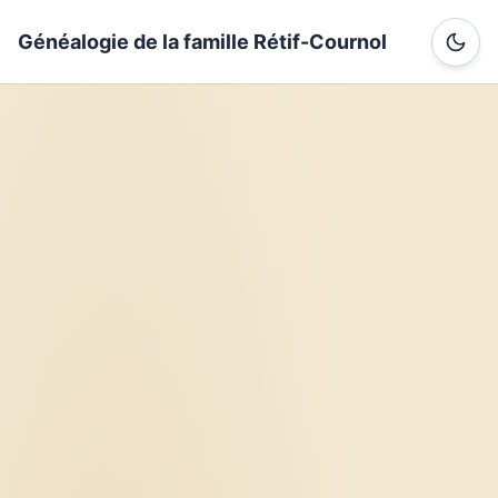
Généalogie de la famille Rétif-Cournol