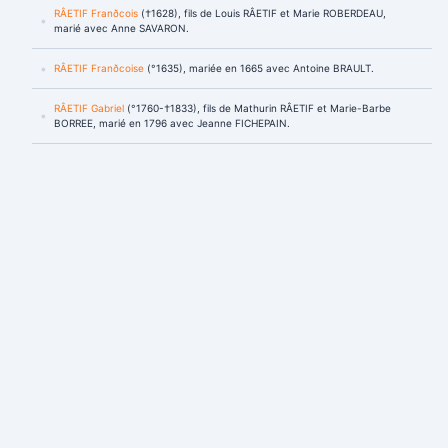
RÂETIF Franðcois
(†1628), fils de Louis RÂETIF et Marie ROBERDEAU,
marié avec Anne SAVARON.
RÂETIF Franðcoise
(°1635), mariée en 1665 avec Antoine BRAULT.
RÂETIF Gabriel
(°1760-†1833), fils de Mathurin RÂETIF et Marie-Barbe
BORREE, marié en 1796 avec Jeanne FICHEPAIN.
RÂETIF Gabriel, Mathurin
(°1782-†1801), fils de Mathurin, Philippe RÂETIF
et Marie-Jeanne BRUNEAU.
RÂETIF Georges
(°1653-†1723), fils de Jacques RÂETIF et Anne TRETARE,
marié avec Jeanne MAUDUIT.
RÂETIF Hilaire
(°1668), fils de Mathias RÂETIF et Catherine PERRIN, marié
en 1711 avec Jeanne POYRIER.
RÂETIF Jacques
(°1628), fils de Michel RÂETIF et Jeanne FAULDASNIER.
RÂETIF Jacques
(°1622), fils de Michel RÂETIF et Jeanne FAULDASNIER,
marié en 1649 avec Anne TRETARE.
RÂETIF Jacquette
(°1652), fille de Jacques RÂETIF et Anne TRETARE.