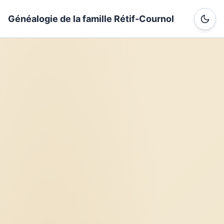
Généalogie de la famille Rétif-Cournol