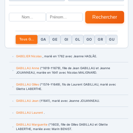
Rechercher
Tous G...
GA
GE
GI
GL
GO
GR
GU
GABELIER Nicolas
, marié en 1762 avec Jeanne HASLÂE.
GABILLAU Anne
(°1619-†1679), fille de Jean GABILLAU et Jeanne
JOUANNEAU, mariée en 1641 avec Nicolas MALIGNARD.
GABILLAU Gilles
(°1574-†1649), fils de Laurent GABILLAU, marié avec
Gilette LABERTHE.
GABILLAU Jean
(†1641), marié avec Jeanne JOUANNEAU.
GABILLAU Laurent
.
GABILLAU Marguerite
(°1603), fille de Gilles GABILLAU et Gilette
LABERTHE, mariée avec Marin BENIST.