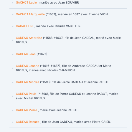
GACHOT Lucie
, mariée avec Jean BOUVIER.
GACHOT Marguerite
(°1662), mariée en 1687 avec Etienne VION.
GADAULT N.
, mariée avec Claudin VAUTHIER.
GADEAU Ambroise
(°1588-†1630), fils de Jean GADEAU, marié avec Marie
BIZIEUX.
GADEAU Jean
(†1627).
GADEAU Jeanne
(°1616-†1687), fille de Ambroise GADEAU et Marie
BIZIEUX, mariée avec Nicolas CHAMPION.
GADEAU Nicolas
(°1593), fils de Pierre GADEAU et Jeanne RABOT.
GADEAU Paule
(°1596), fille de Pierre GADEAU et Jeanne RABOT, mariée
avec Michel BIZIEUX.
GADEAU Pierre
, marié avec Jeanne RABOT.
GADEAU Renâee
, fille de Jean GADEAU, mariée avec Pierre CAIER.