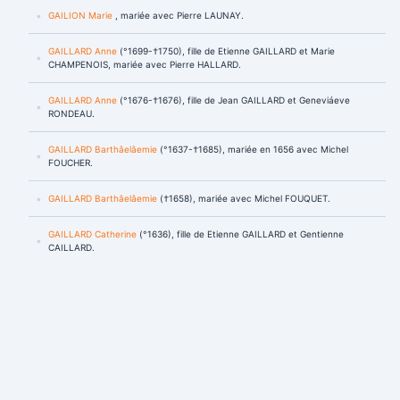
GAILION Marie
, mariée avec Pierre LAUNAY.
GAILLARD Anne
(°1699-†1750), fille de Etienne GAILLARD et Marie
CHAMPENOIS, mariée avec Pierre HALLARD.
GAILLARD Anne
(°1676-†1676), fille de Jean GAILLARD et Geneviáeve
RONDEAU.
GAILLARD Barthâelâemie
(°1637-†1685), mariée en 1656 avec Michel
FOUCHER.
GAILLARD Barthâelâemie
(†1658), mariée avec Michel FOUQUET.
GAILLARD Catherine
(°1636), fille de Etienne GAILLARD et Gentienne
CAILLARD.
GAILLARD Catherine
(†1680), mariée en 1646 avec Jean DROUET.
GAILLARD Catherine
, fille de Jean GAILLARD et Geneviáeve RONDEAU,
mariée avec Marin MONDAMER.
GAILLARD Charles
(°1657-†1679), fils de Jean GAILLARD et Geneviáeve
RONDEAU.