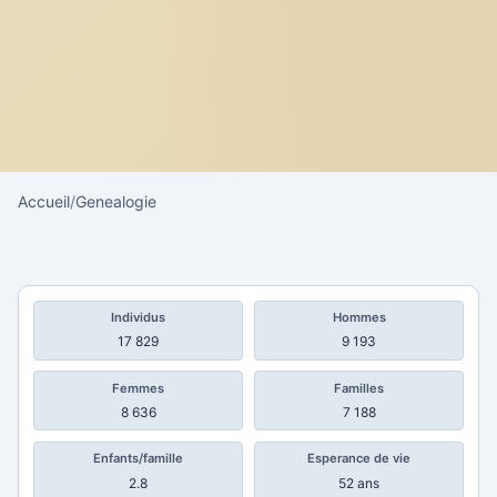
Accueil
/
Genealogie
Individus
Hommes
17 829
9 193
Femmes
Familles
8 636
7 188
Enfants/famille
Esperance de vie
2.8
52 ans