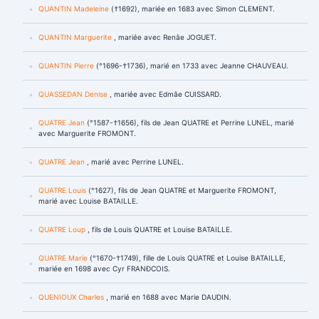
QUANTIN Madeleine
(†1692), mariée en 1683 avec Simon CLEMENT.
QUANTIN Marguerite
, mariée avec Renâe JOGUET.
QUANTIN Pierre
(°1696-†1736), marié en 1733 avec Jeanne CHAUVEAU.
QUASSEDAN Denise
, mariée avec Edmâe CUISSARD.
QUATRE Jean
(°1587-†1656), fils de Jean QUATRE et Perrine LUNEL, marié
avec Marguerite FROMONT.
QUATRE Jean
, marié avec Perrine LUNEL.
QUATRE Louis
(°1627), fils de Jean QUATRE et Marguerite FROMONT,
marié avec Louise BATAILLE.
QUATRE Loup
, fils de Louis QUATRE et Louise BATAILLE.
QUATRE Marie
(°1670-†1749), fille de Louis QUATRE et Louise BATAILLE,
mariée en 1698 avec Cyr FRANÐCOIS.
QUENIOUX Charles
, marié en 1688 avec Marie DAUDIN.