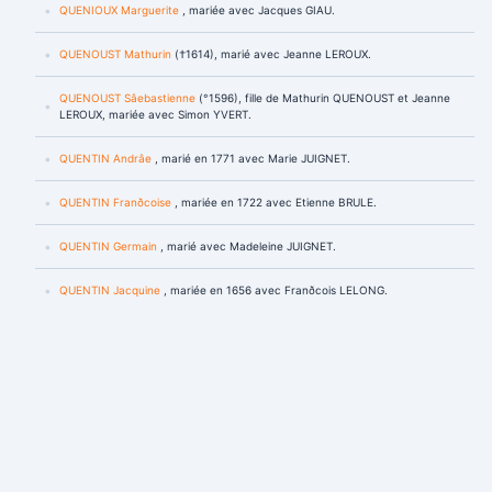
QUENIOUX Marguerite
, mariée avec Jacques GIAU.
QUENOUST Mathurin
(†1614), marié avec Jeanne LEROUX.
QUENOUST Sâebastienne
(°1596), fille de Mathurin QUENOUST et Jeanne
LEROUX, mariée avec Simon YVERT.
QUENTIN Andrâe
, marié en 1771 avec Marie JUIGNET.
QUENTIN Franðcoise
, mariée en 1722 avec Etienne BRULE.
QUENTIN Germain
, marié avec Madeleine JUIGNET.
QUENTIN Jacquine
, mariée en 1656 avec Franðcois LELONG.
QUENTIN Sarah
, mariée avec Isaac DAVEZE.
QUERIAU Louise
(†1718), mariée avec Pierre DAUBERT.
QUERION Madeleine
(°1763-†1812), mariée en 1790 avec Mathurin
ROBELIN.
QUEUZE Jean
.