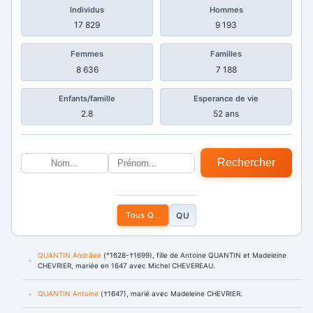
Individus
Hommes
17 829
9 193
Femmes
Familles
8 636
7 188
Enfants/famille
Esperance de vie
2.8
52 ans
Rechercher
Tous Q...
QU
QUANTIN Andrâee
(°1628-†1699), fille de Antoine QUANTIN et Madeleine
CHEVRIER, mariée en 1647 avec Michel CHEVEREAU.
QUANTIN Antoine
(†1647), marié avec Madeleine CHEVRIER.