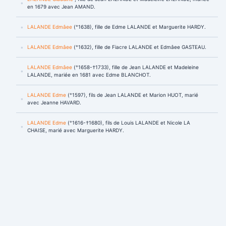
en 1679 avec Jean AMAND.
LALANDE Edmâee
(°1638), fille de Edme LALANDE et Marguerite HARDY.
LALANDE Edmâee
(°1632), fille de Fiacre LALANDE et Edmâee GASTEAU.
LALANDE Edmâee
(°1658-†1733), fille de Jean LALANDE et Madeleine
LALANDE, mariée en 1681 avec Edme BLANCHOT.
LALANDE Edme
(°1597), fils de Jean LALANDE et Marion HUOT, marié
avec Jeanne HAVARD.
LALANDE Edme
(°1616-†1680), fils de Louis LALANDE et Nicole LA
CHAISE, marié avec Marguerite HARDY.
LALANDE Edme
(°1731), fils de Louis LALANDE et Edmâee HAVARD, marié
en 1795 avec Marie Madeleine GASTEAU.
LALANDE Edme
(°1656-†1723), fils de Edme LALANDE et Marguerite
HARDY, marié en 1677 avec Anne JANNAIRE.
LALANDE Edme
(°1642), fils de Fiacre LALANDE et Edmâee GASTEAU.