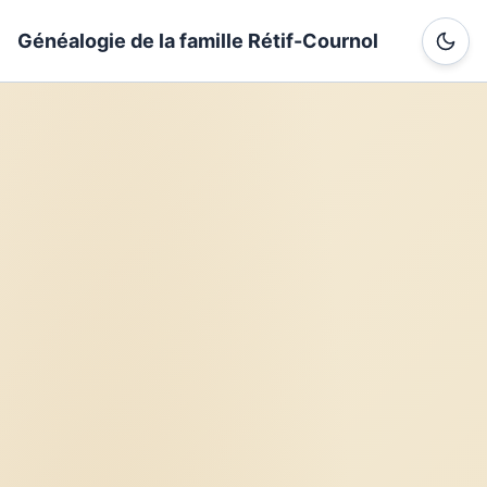
Généalogie de la famille Rétif-Cournol