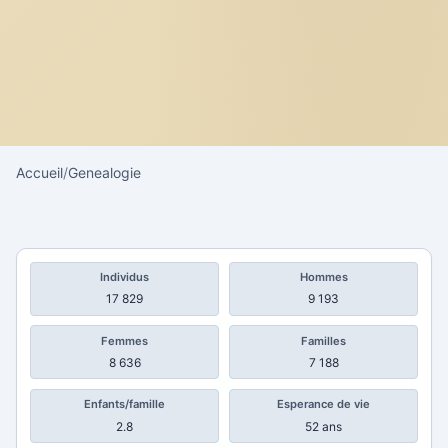
Accueil
/
Genealogie
Individus
Hommes
17 829
9 193
Femmes
Familles
8 636
7 188
Enfants/famille
Esperance de vie
2.8
52 ans