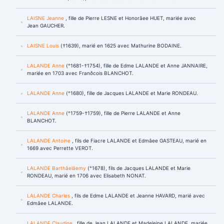
LAISNE Jeanne
, fille de Pierre LESNE et Honorâee HUET, mariée avec
Jean GAUCHER.
LAISNE Louis
(†1639), marié en 1625 avec Mathurine BODAINE.
LALANDE Anne
(°1681-†1754), fille de Edme LALANDE et Anne JANNAIRE,
mariée en 1703 avec Franðcois BLANCHOT.
LALANDE Anne
(°1680), fille de Jacques LALANDE et Marie RONDEAU.
LALANDE Anne
(°1759-†1759), fille de Pierre LALANDE et Anne
BLANCHOT.
LALANDE Antoine
, fils de Fiacre LALANDE et Edmâee GASTEAU, marié en
1669 avec Perrette VEROT.
LALANDE Barthâelâemy
(°1678), fils de Jacques LALANDE et Marie
RONDEAU, marié en 1706 avec Elisabeth NONAT.
LALANDE Charles
, fils de Edme LALANDE et Jeanne HAVARD, marié avec
Edmâee LALANDE.
LALANDE Claudine
, fille de Jean LALANDE et Madeleine LALANDE, mariée