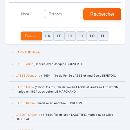
Rechercher
Tous L...
LA
LE
LH
LI
LO
LU
LA CHAISE Nicole
.
LABBE Anne
, mariée avec Jacques BOUVERET.
LABBE Jacquette
(°1654), fille de Renâe LABBE et Andrâee LEBRETON.
LABBE Marie
(°1650-†1731), fille de Renâe LABBE et Andrâee LEBRETON,
mariée en 1664 avec Julien LE MARCHAND.
LABBE Renâe
, marié avec Andrâee LEBRETON.
LABERTHE Gilette
(†1644), fille de Jean LABERTHE, mariée avec Gilles
GABILLAU.