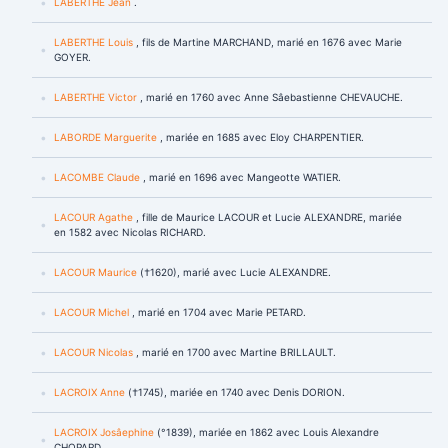
LABERTHE Jean
.
LABERTHE Louis
, fils de Martine MARCHAND, marié en 1676 avec Marie
GOYER.
LABERTHE Victor
, marié en 1760 avec Anne Sâebastienne CHEVAUCHE.
LABORDE Marguerite
, mariée en 1685 avec Eloy CHARPENTIER.
LACOMBE Claude
, marié en 1696 avec Mangeotte WATIER.
LACOUR Agathe
, fille de Maurice LACOUR et Lucie ALEXANDRE, mariée
en 1582 avec Nicolas RICHARD.
LACOUR Maurice
(†1620), marié avec Lucie ALEXANDRE.
LACOUR Michel
, marié en 1704 avec Marie PETARD.
LACOUR Nicolas
, marié en 1700 avec Martine BRILLAULT.
LACROIX Anne
(†1745), mariée en 1740 avec Denis DORION.
LACROIX Josâephine
(°1839), mariée en 1862 avec Louis Alexandre
CHOPARD.