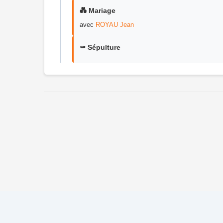
💑 Mariage
avec
ROYAU Jean
⚰️ Sépulture