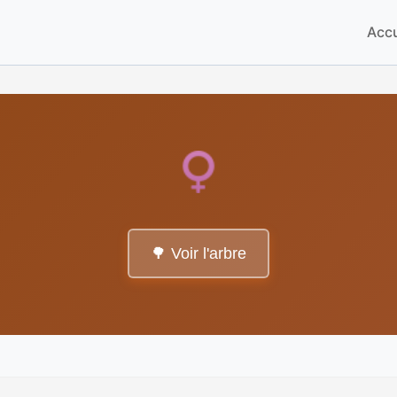
Accu
🌳 Voir l'arbre