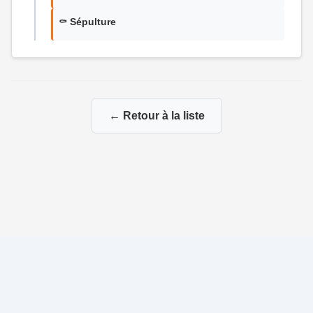
⚰️ Sépulture
← Retour à la liste
© 2026 Généalogie de la famille Rétif-Cournol
|
|