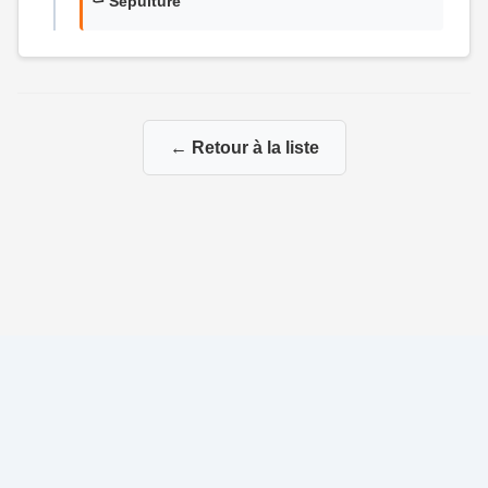
⚰️ Sépulture
← Retour à la liste
© 2026 Généalogie de la famille Rétif-Cournol
|
|
Propulsé par
Gene-Niegles
|
Administration