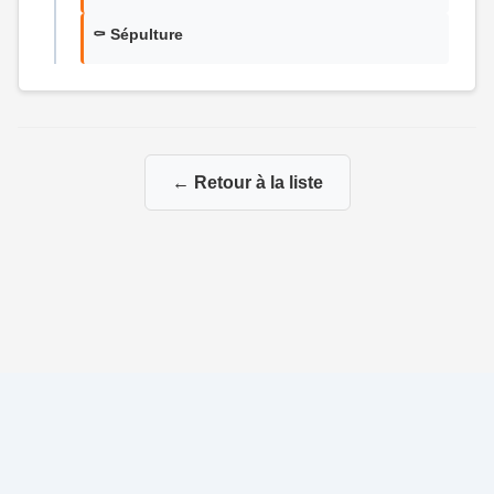
⚰️ Sépulture
← Retour à la liste
© 2026 Généalogie de la famille Rétif-Cournol
|
|