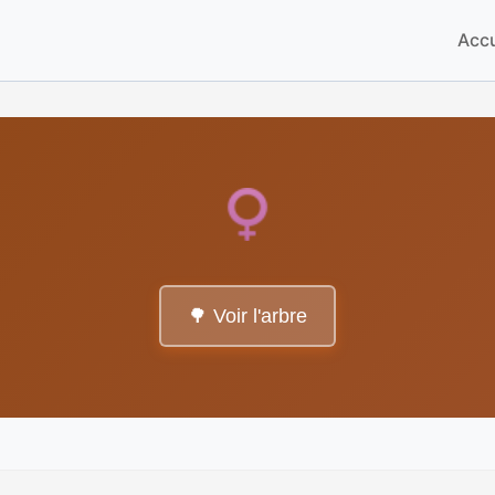
Accu
🌳 Voir l'arbre