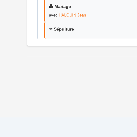
💑 Mariage
avec
HALOUIN Jean
⚰️ Sépulture