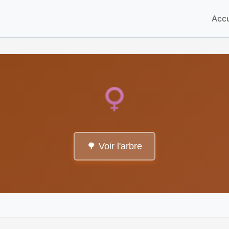
Accu
🌳 Voir l'arbre