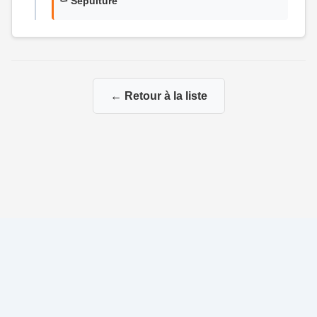
⚰️ Sépulture
← Retour à la liste
© 2026 Généalogie de la famille Rétif-Cournol
|
|
Propulsé par
Gene-Niegles
|
Administration