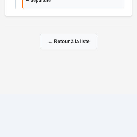
⚰️ Sépulture
← Retour à la liste
© 2026 Généalogie de la famille Rétif-Cournol
|
|
Propulsé par
Gene-Niegles
|
Administration