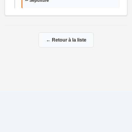
⚰️ Sépulture
← Retour à la liste
© 2026 Généalogie de la famille Rétif-Cournol
|
|
Propulsé par
Gene-Niegles
|
Administration