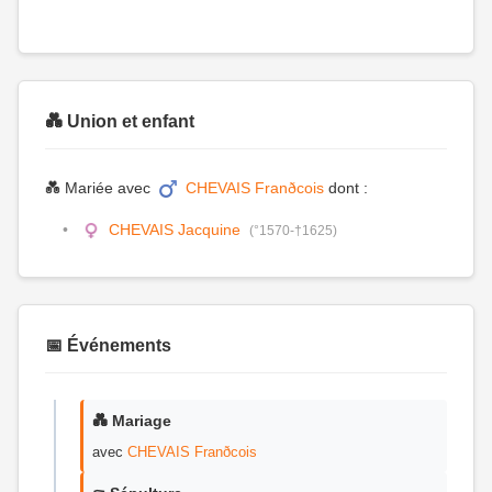
💑 Union et enfant
💑 Mariée avec
CHEVAIS Franðcois
dont :
CHEVAIS Jacquine
(°1570-†1625)
📅 Événements
💑 Mariage
avec
CHEVAIS Franðcois