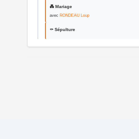
💑 Mariage
avec
RONDEAU Loup
⚰️ Sépulture