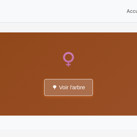
Accu
🌳 Voir l'arbre