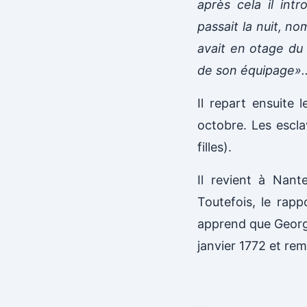
après cela il int
passait la nuit, n
avait en otage du 
de son équipage».
Il repart ensuite 
octobre. Les escl
filles).
Il revient à Nant
Toutefois, le rapp
apprend que Georg
janvier 1772 et rem