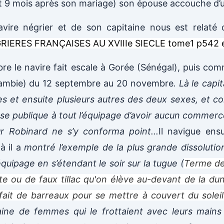
soit 9 mois après son mariage) son épouse accouche d
vire négrier et de son capitaine nous est relaté d
IERES FRANÇAISES AU XVIIIe SIECLE tome1 p542 
re le navire fait escale à Gorée (Sénégal), puis com
Gambie) du 12 septembre au 20 novembre
. Là le cap
s et ensuite plusieurs autres des deux sexes, et c
nse publique à tout l’équipage d’avoir aucun commer
ur Robinard ne s’y conforma point...
Il navigue ens
là il a
montré l’exemple de la plus grande dissolution
équipage en s’étendant le soir sur la tugue (
Terme de
e ou de faux tillac qu'on élève au-devant de la dun
t fait de barreaux pour se mettre à couvert du soleil 
aine de femmes qui le frottaient avec leurs mains 