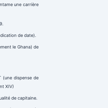
entame une carrière
9.
ication de date).
lement le Ghana) de
T (une dispense de
nt XIV)
alité de capitaine.