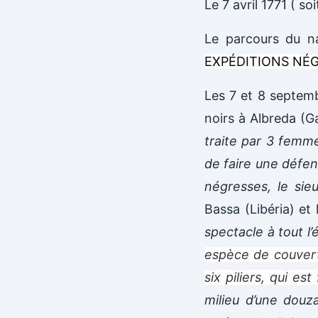
Le 7 avril 1771 ( 
Le parcours du na
EXPÉDITIONS NÉGR
Les 7 et 8 septemb
noirs à Albreda (
traite par 3 femme
de faire une défe
négresses, le sie
Bassa (Libéria) et 
spectacle à tout l’
espèce de couvert
six piliers, qui es
milieu d’une douz