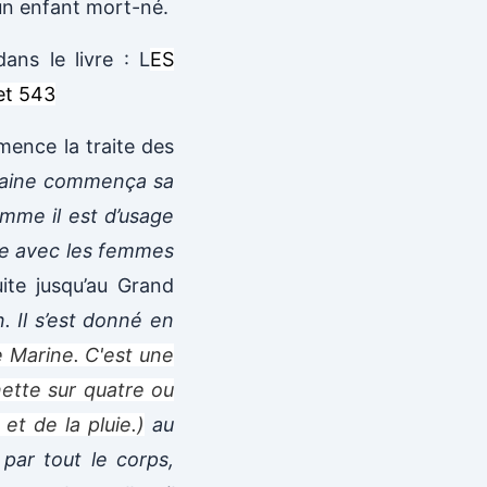
’un enfant mort-né.
ans le livre : L
ES
et 543
mence la traite des
itaine commença sa
omme il est d’usage
ce avec les femmes
uite jusqu’au Grand
. Il s’est donné en
 Marine. C'est une
ette sur quatre ou
et de la pluie.)
au
par tout le corps,